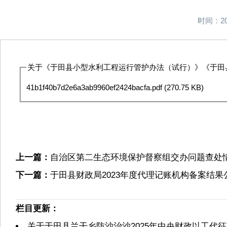
时间：20
关于《于田县小型水利工程运行管护办法（试行）》《于田县
41b1f40b7d2e6a3ab9960ef2424bacfa.pdf
(270.75 KB)
上一篇：
自治区第二生态环境保护督察组交办问题查处情
下一篇：
于田县财政局2023年度代理记账机构备案结果
栏目更新：
关于于田县兰干乡防沙治沙2025年中央财政以工代