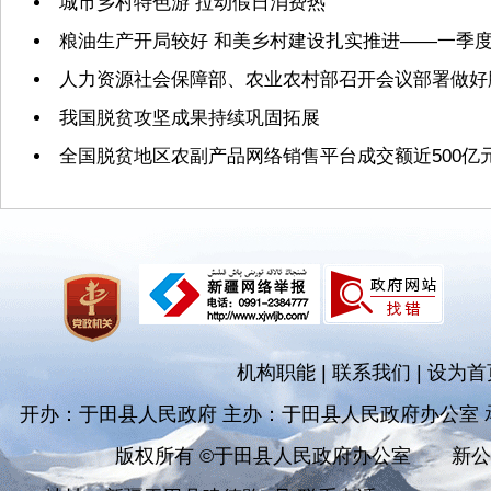
城市乡村特色游 拉动假日消费热
粮油生产开局较好 和美乡村建设扎实推进——一季
人力资源社会保障部、农业农村部召开会议部署做好
我国脱贫攻坚成果持续巩固拓展
全国脱贫地区农副产品网络销售平台成交额近500亿
机构职能
|
联系我们
|
设为首
开办：于田县人民政府 主办：于田县人民政府办公室
版权所有 ©于田县人民政府办公室
新公