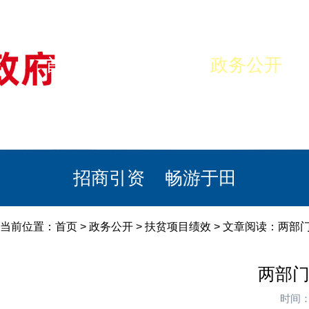
首页
美丽于田
政务公开
政民互动
栏目专题
政务服务
招商引资
畅游于田
当前位置：
首页
>
政务公开
>
扶贫项目绩效
> 文章阅读：两部
两部门
时间：