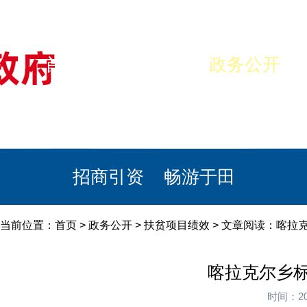
首页
美丽于田
政务公开
政民互动
栏目专题
政务服务
招商引资
畅游于田
当前位置：
首页
>
政务公开
>
扶贫项目绩效
> 文章阅读：喀拉
喀拉克尔乡
时间：20