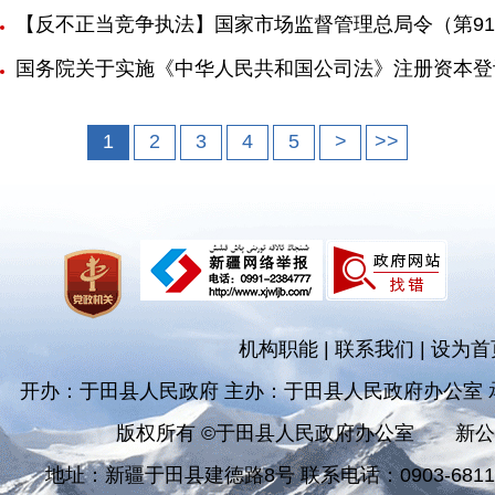
【反不正当竞争执法】国家市场监督管理总局令（第91
国务院关于实施《中华人民共和国公司法》注册资本登
1
2
3
4
5
>
>>
机构职能
|
联系我们
|
设为首
开办：于田县人民政府 主办：于田县人民政府办公室
版权所有 ©于田县人民政府办公室
新公
地址：新疆于田县建德路8号 联系电话：0903-681182