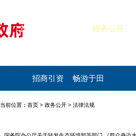
首页
美丽于田
政务公开
政民互动
栏目专题
政务服务
招商引资
畅游于田
当前位置：
首页
>
政务公开
>
法律法规
国务院办公厅关于转发生态环境部等部门 《群众身边