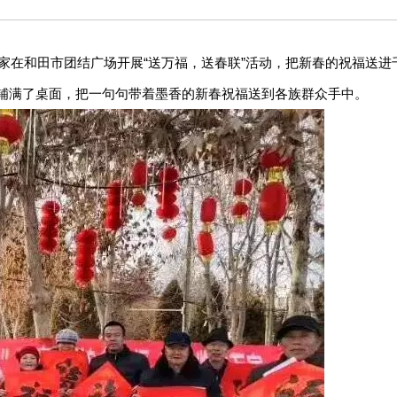
书法家在和田市团结广场开展“送万福，送春联”活动，把新春的祝福送
铺满了桌面，把一句句带着墨香的新春祝福送到各族群众手中。