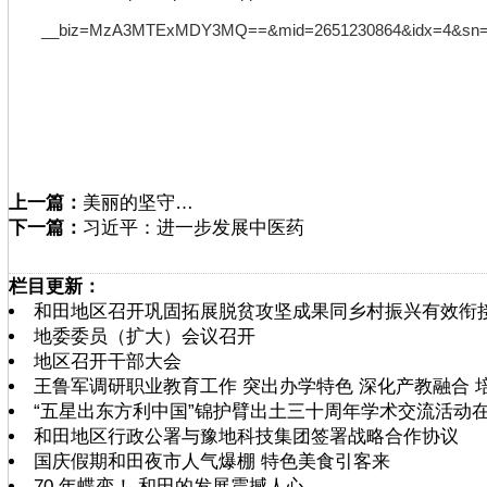
__biz=MzA3MTExMDY3MQ==&mid=2651230864&idx=4&sn=19bd
上一篇：
美丽的坚守…
下一篇：
习近平：进一步发展中医药
栏目更新：
和田地区召开巩固拓展脱贫攻坚成果同乡村振兴有效衔
地委委员（扩大）会议召开
地区召开干部大会
王鲁军调研职业教育工作 突出办学特色 深化产教融合 
“五星出东方利中国”锦护臂出土三十周年学术交流活动
和田地区行政公署与豫地科技集团签署战略合作协议
国庆假期和田夜市人气爆棚 特色美食引客来
70 年蝶变！ 和田的发展震撼人心