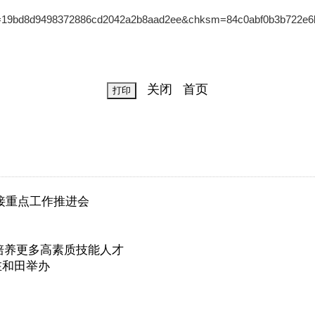
8d9498372886cd2042a2b8aad2ee&chksm=84c0abf0b3b722e6ba39
关闭
首页
接重点工作推进会
培养更多高素质技能人才
在和田举办