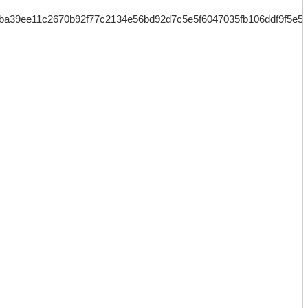
ee11c2670b92f77c2134e56bd92d7c5e5f6047035fb106ddf9f5e55d