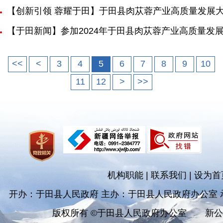
【创新引领 蓉耀于田】于田县肉苁蓉产业高质量发展
【于田新闻】参加2024年于田县肉苁蓉产业高质量发
<<
<
3
4
5
6
7
8
9
10
11
12
>
>>
机构职能
|
联系我们
|
设为首
开办：于田县人民政府 主办：于田县人民政府办公室
版权所有 ©于田县人民政府办公室
新公