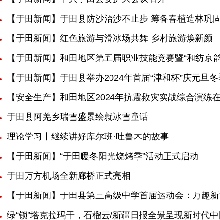
【于田新闻】于田县防沙治沙不止步 筹备春植造林巩
【于田新闻】红色旅游与滑冰场共舞 乡村旅游焕新颜
【于田新闻】和田地区第五届职业技能竞赛暨“和纺京
【于田新闻】于田县举办2024年首届“津和杯”庆元旦
【安全生产】和田地区2024年抗震救灾实战综合演练
于田县阿羌乡瑞雪盛景绘就冰雪童话
理论学习丨继续讲好库尔班·吐鲁木的故事
【于田新闻】“于田暖冬阳光烧烤季”活动正式启动
于田万方机场全新廊桥正式亮相
【于田新闻】于田县第三高级中学首届运动会：万趣新
绿“锁”塔克拉玛干，石榴云/新疆日报全景呈现新时代