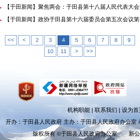
【于田新闻】聚焦两会：于田县第十八届人民代表大会
【于田新闻】政协于田县第十六届委员会第五次会议第
<<
<
2
3
4
5
6
7
8
9
10
11
>
>>
机构职能
|
联系我们
|
设为首
开办：于田县人民政府 主办：于田县人民政府办公室
版权所有 ©于田县人民政府办公室
新公