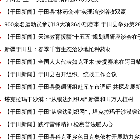
【于田新闻】于田县“林药套种”实现治沙增收双赢
900余名运动员参加13大项36小项赛事 于田县举办第
【于田新闻】天津教育援疆"十五五"规划调研座谈会在
新疆于田县：春季千亩生态治沙地忙种药材
【于田新闻】全国人大代表如克亚木·麦提赛地在阿日
【于田新闻】于田县召开组织、统战工作会议
【于田新闻】于田县委调研组赴库车市调研 共探发展
塔克拉玛干沙漠：“从锁边到织网” 新疆和田万人植树
【于田新闻】于田“从锁边到织网”，塔克拉玛干沙漠锁
【于田新闻】践行雷锋精神 检察普法暖人心
【于田新闻】于田县科克亚乡色日克奥依村开展助力乡