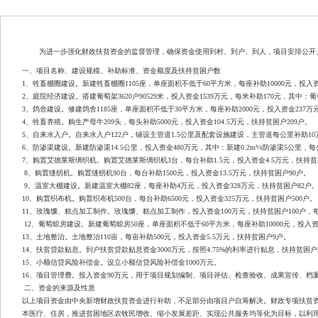
为进一步强化财政扶贫资金的监督管理，确保资金使用到村、到户、到人，项目安排公开
一、项目名称、建设规模、补助标准、资金额度及扶持贫困户数
1
、牲畜棚圈建设。新建牲畜棚圈
1105
座，单座面积不低于
60
平方米，每座补助
10000
元，投入
2
、庭院经济建设。搭建葡萄架
3620
户
90529
米，投入资金
1539
万元，每米补助
170
元，其中：葡
3
、鸽舍建设。修建鸽舍
1185
座，单座面积不低于
30
平方米，每座补助
2000
元，投入资金
237
万
4
、牲畜养殖。购生产母牛
209
头，每头补助
5000
元，投入资金
104.5
万元，扶持贫困户
209
户。
5
、自来水入户。自来水入户
122
户，铺设主管道
1.5
公里及配套设施建设，主管道每公里补助
10
6
、防渗渠建设。新建防渗渠
14.5
公里，投入资金
480
万元，其中：新建
0.2m³/s
防渗渠
5
公里，每
7
、购置艾德莱斯绸织机。购置艾德莱斯绸织机
3
台，每台补助
1.5
元，投入资金
4.5
万元，扶持贫
8
、购置缝纫机。购置缝纫机
90
台，每台补助
1500
元，投入资金
13.5
万元，扶持贫困户
90
户。
9
、温室大棚建设。新建温室大棚
82
座，每座补助
4
万元，投入资金
328
万元，扶持贫困户
82
户
10
、购置织布机。购置织布机
500
台，每台补助
6500
元，投入资金
325
万元，扶持贫困户
500
户。
11
、玫瑰馕、糕点加工制作。玫瑰馕、糕点加工制作，投入资金
100
万元，扶持贫困户
100
户，
12
、葡萄晾房建设。新建葡萄晾房
50
座，单座面积不低于
60
平方米，每座补助
10000
元，投入
13
、土地整治。土地整治
110
亩，每亩补助
500
元，投入资金
5.5
万元，扶持贫困户
9
户。
14
、扶贫贷款贴息。到户扶贫贷款贴息资金
3000
万元，按照
4.75%
的利率进行贴息，扶持贫困户
15
、小额信贷风险补偿金。设立小额信贷风险补偿金
1000
万元。
16
、项目管理费。投入资金
90
万元，用于项目规划编制、项目评估、检查验收、成果宣传、档
二、资金的来源及性质
以上项目资金由中央新增财政扶贫资金进行补助，不足部分由项目户自筹解决。财政专项扶贫
本医疗、住房，推进贫困地区农牧民增收、缩小发展差距、实现公共服务均等化为目标，以利