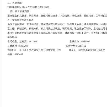
三、实施期限
2017
年
8
月
25
日起至
2017
年
11
月
30
日结束。
四、项目实施范围
重点覆盖科克亚乡、阿日希乡、奥依托格拉克乡、木尕拉镇、斯也克乡、英巴格乡、兰干博孜
五、实施单位及法人代表
为便于项目实施、管理和操作，确保资金安全有效运行，发挥最大效益，结合我县实际，经县
室大棚、购缝纫机、购织布机、购艾得莱丝绸织机、葡萄晾房、玫瑰馕加工制作、土地整治等
本次中央财政专项扶贫资金项目公示工作在县扶贫办、财政局统一组织下进行，有关部门积极
举报电话：
县纪检委、监察局：
6817995
县扶贫办：
6811507
县财政局：
6815202
县审计局：
6811162
通信地址：于田县人民政府综合办公楼扶贫办（收）
联系人：胡加阿不都拉
·
阿不都外力
传真：
6813455