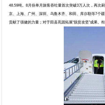
48.59吨。8月份单月旅客吞吐量首次突破3万人次，再
京、上海、广州、深圳、乌鲁木齐、和田、库尔勒等7个
贡献了强健的力量；对于田县巩固拓展“脱贫攻坚”成果、衔