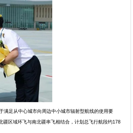
主要用于满足从中心城市向周边中小城市辐射型航线的使用要
、北疆区域环飞与南北疆串飞相结合，计划总飞行航段约178