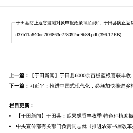
于田县防止返贫监测对象申报政策“明白纸”、于田县防止返贫监
d37b11a640dc7f04863e278092ac9b89.pdf
(396.12 KB)
上一篇：
【于田新闻】于田县6000余亩板蓝根喜获丰收
下一篇：
习近平：推进中国式现代化，必须加快推进乡
栏目更新：
【于田新闻】于田县：瓜果飘香丰收季 特色种植助
中央宣传部有关部门负责同志就《推进农家书屋改革