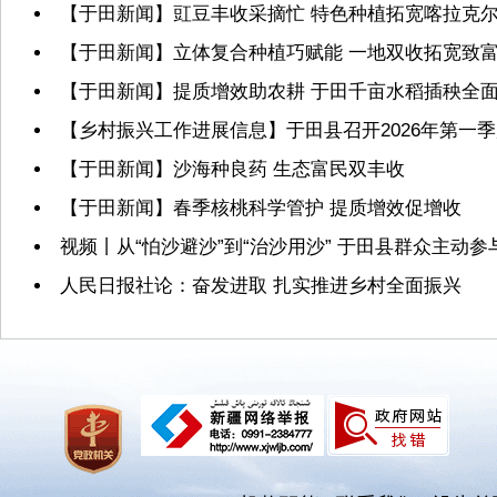
【于田新闻】豇豆丰收采摘忙 特色种植拓宽喀拉克
【于田新闻】立体复合种植巧赋能 一地双收拓宽致
【于田新闻】提质增效助农耕 于田千亩水稻插秧全
【乡村振兴工作进展信息】于田县召开2026年第一
【于田新闻】沙海种良药 生态富民双丰收
【于田新闻】春季核桃科学管护 提质增效促增收
视频丨从“怕沙避沙”到“治沙用沙” 于田县群众主动
人民日报社论：奋发进取 扎实推进乡村全面振兴