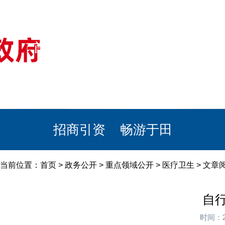
首页
美丽于田
政务公开
政民互动
栏目专题
政务服务
招商引资
畅游于田
当前位置：
首页
>
政务公开
>
重点领域公开
>
医疗卫生
> 文
自
时间：2