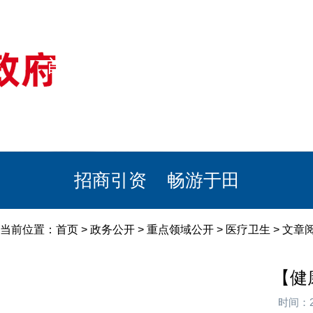
首页
美丽于田
政务公开
政民互动
栏目专题
政务服务
招商引资
畅游于田
当前位置：
首页
>
政务公开
>
重点领域公开
>
医疗卫生
> 文
【健
时间：2