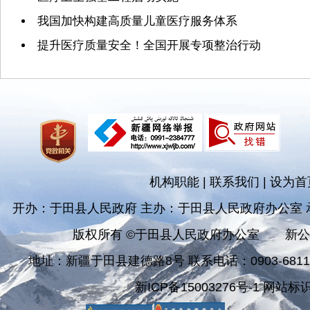
我国加快构建高质量儿童医疗服务体系
提升医疗质量安全！全国开展专项整治行动
机构职能
|
联系我们
|
设为首
开办：于田县人民政府 主办：于田县人民政府办公室
版权所有 ©于田县人民政府办公室
新公
地址：新疆于田县建德路8号 联系电话：0903-681182
新ICP备15003276号-1 网站标识