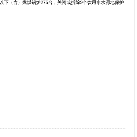
下（含）燃煤锅炉275台，关闭或拆除9个饮用水水源地保护