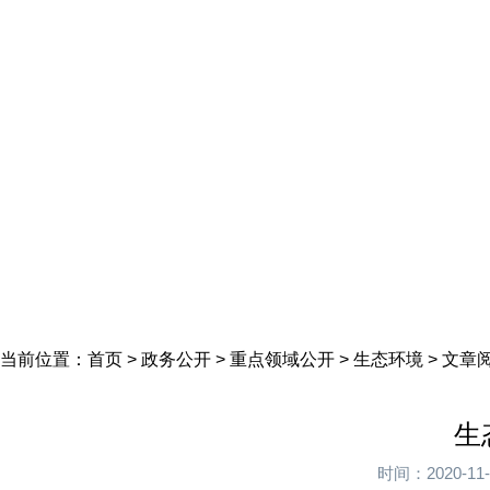
首页
美丽于田
政务公开
政民互动
栏目专题
政务服务
招商引资
畅游于田
当前位置：
首页
>
政务公开
>
重点领域公开
>
生态环境
> 文
生
时间：2020-1