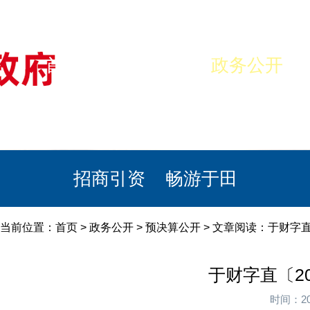
首页
美丽于田
政务公开
政民互动
栏目专题
政务服务
招商引资
畅游于田
当前位置：
首页
>
政务公开
>
预决算公开
> 文章阅读：于财字直
于财字直〔20
时间：20