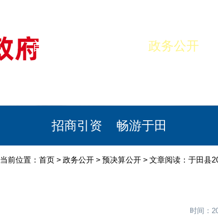
首页
美丽于田
政务公开
政民互动
栏目专题
政务服务
招商引资
畅游于田
当前位置：
首页
>
政务公开
>
预决算公开
> 文章阅读：于田县2
时间：20