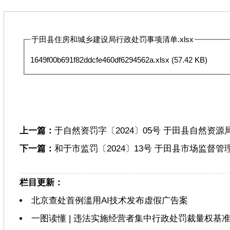
于田县住房和城乡建设局行政处罚事项清单.xlsx
1649f00b691f82ddcfe460df6294562a.xlsx
(57.42 KB)
上一篇：
于自然资罚字〔2024〕05号 于田县自然资
下一篇：
和于市监罚〔2024〕13号 于田县市场监督
栏目更新：
北京查处首例滥用AI技术发布虚假广告案
一图读懂 | 违法实施经营者集中行政处罚裁量权基