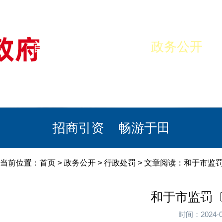
首页
美丽于田
政务公开
政民互动
栏目专题
政务服务
招商引资
畅游于田
当前位置：
首页
>
政务公开
>
行政处罚
> 文章阅读：和于市监罚
和于市监罚〔
时间：2024