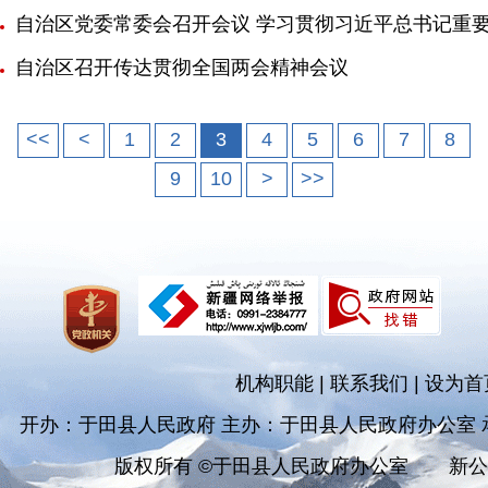
自治区党委常委会召开会议 学习贯彻习近平总书记重
自治区召开传达贯彻全国两会精神会议
<<
<
1
2
3
4
5
6
7
8
9
10
>
>>
机构职能
|
联系我们
|
设为首
开办：于田县人民政府 主办：于田县人民政府办公室
版权所有 ©于田县人民政府办公室
新公