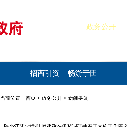
首页
美丽于田
政务公开
政民互动
栏目专题
政务服务
招商引资
畅游于田
当前位置：
首页
>
政务公开
>
新疆要闻
陈小江艾尔肯·吐尼亚孜在伊犁调研并召开文旅工作座