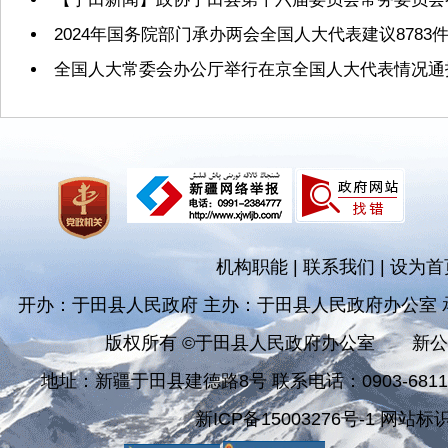
2024年国务院部门承办两会全国人大代表建议8783
全国人大常委会办公厅举行在京全国人大代表情况通
机构职能
|
联系我们
|
设为首
开办：于田县人民政府 主办：于田县人民政府办公室
版权所有 ©于田县人民政府办公室
新公
地址：新疆于田县建德路8号 联系电话：0903-681182
新ICP备15003276号-1 网站标识