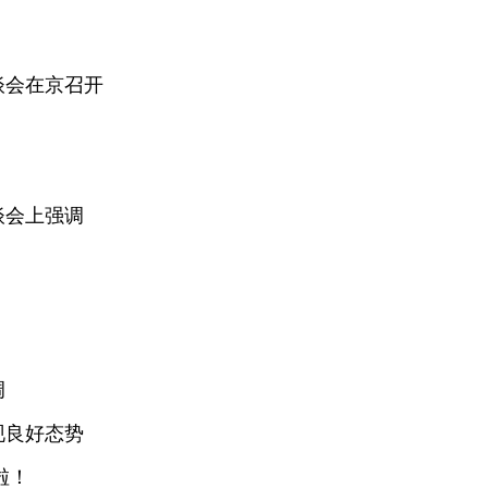
谈会在京召开
谈会上强调
调
现良好态势
啦！