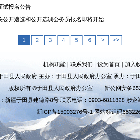
面试报名公告
机关公开遴选和公开选调公务员报名即将开始
1
2
3
4
5
6
>
>>
机构职能
|
联系我们
|
设为首页
|
加入
于田县人民政府 主办：于田县人民政府办公室 承办：于
版权所有 ©于田县人民政府办公室
新公网安备6532
：新疆于田县建德路8号 联系电话：0903-6811828 涉企举报
新ICP备15003276号-1 网站标识码653226