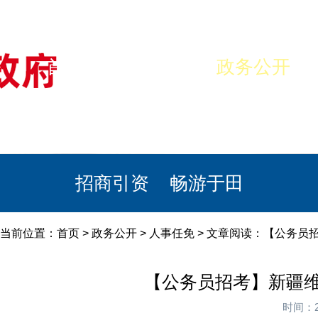
首页
美丽于田
政务公开
政民互动
栏目专题
政务服务
招商引资
畅游于田
当前位置：
首页
>
政务公开
>
人事任免
> 文章阅读：【公务员
【公务员招考】​新疆
时间：2