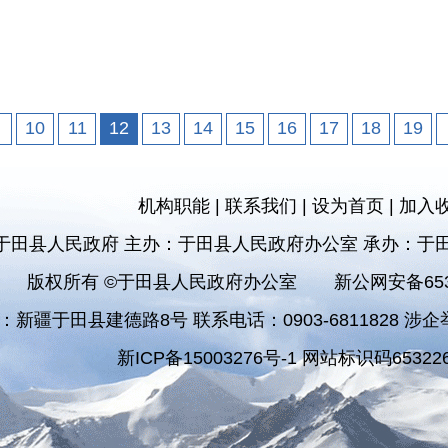
10
11
12
13
14
15
16
17
18
19
机构职能
|
联系我们
|
设为首页
|
加入
于田县人民政府 主办：于田县人民政府办公室 承办：于
版权所有 ©于田县人民政府办公室
新公网安备6532
：新疆于田县建德路8号 联系电话：0903-6811828 涉企举报
新ICP备15003276号-1 网站标识码653226