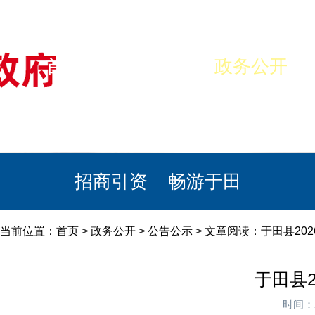
首页
美丽于田
政务公开
政民互动
栏目专题
政务服务
招商引资
畅游于田
当前位置：
首页
>
政务公开
>
公告公示
> 文章阅读：于田县2
于田县
时间：2