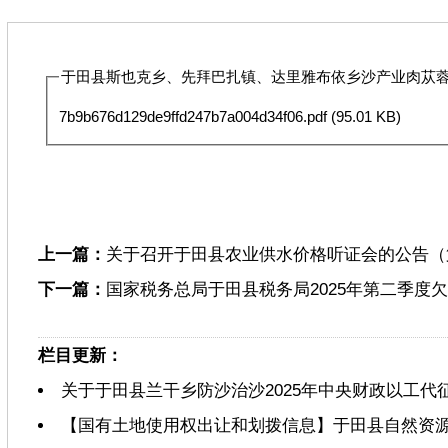
于田县斯也克乡、先拜巴扎镇、达里雅布依乡沙产业肉苁蓉基
7b9b676d129de9ffd247b7a004d34f06.pdf
(95.01 KB)
上一篇：
关于召开于田县农业供水价格听证会的公告（
下一篇：
国家税务总局于田县税务局2025年第二季度
栏目更新：
关于于田县兰干乡防沙治沙2025年中央财政以工代
【国有土地使用权出让和划拨信息】于田县自然资源局