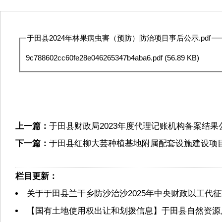
于田县2024年林果病虫害（预防）防治项目事后公示.pdf
9c788602cc60fe28e046265347b4aba6.pdf
(56.89 KB)
上一篇：
于田县财政局2023年度代理记账机构备案结果
下一篇：
于田县红柳大芸种植基地附属配套设施建设项
栏目更新：
关于于田县兰干乡防沙治沙2025年中央财政以工代
【国有土地使用权出让和划拨信息】于田县自然资源局2