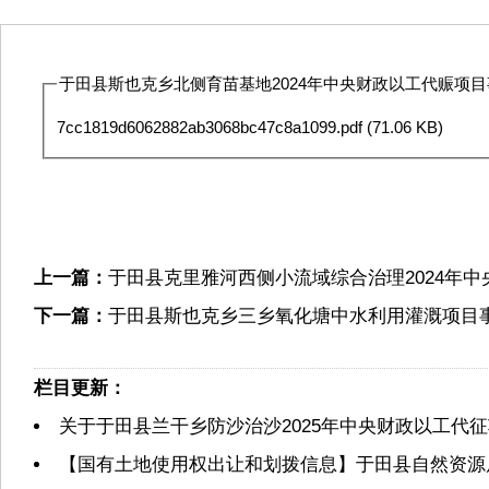
于田县斯也克乡北侧育苗基地2024年中央财政以工代赈项目事
7cc1819d6062882ab3068bc47c8a1099.pdf
(71.06 KB)
上一篇：
于田县克里雅河西侧小流域综合治理2024年
下一篇：
于田县斯也克乡三乡氧化塘中水利用灌溉项目
栏目更新：
关于于田县兰干乡防沙治沙2025年中央财政以工代
【国有土地使用权出让和划拨信息】于田县自然资源局2