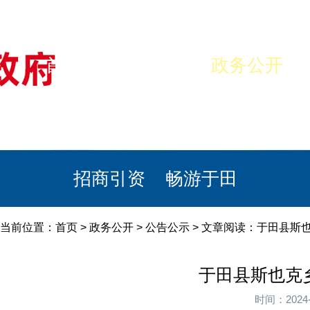
首页
美丽于田
政务公开
政民互动
栏目专题
政务服务
招商引资
畅游于田
当前位置：
首页
>
政务公开
>
公告公示
> 文章阅读：于田县斯
于田县斯也克
时间：2024