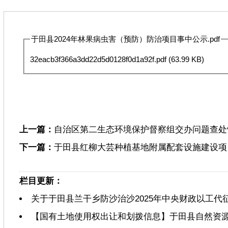
于田县2024年林果病虫害（预防）防治项目事中公示.pdf
32eacb3f366a3dd22d5d0128f0d1a92f.pdf
(63.99 KB)
上一篇：
自治区第二生态环境保护督察组交办问题查处
下一篇：
于田县红柳大芸种植基地附属配套设施建设项
栏目更新：
关于于田县兰干乡防沙治沙2025年中央财政以工代
【国有土地使用权出让和划拨信息】于田县自然资源局