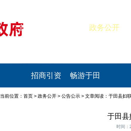
首页
美丽于田
政务公开
政民互动
栏目专题
政务服务
招商引资
畅游于田
当前位置：
首页
>
政务公开
>
公告公示
> 文章阅读：于田县妇联
于田县
时间：2