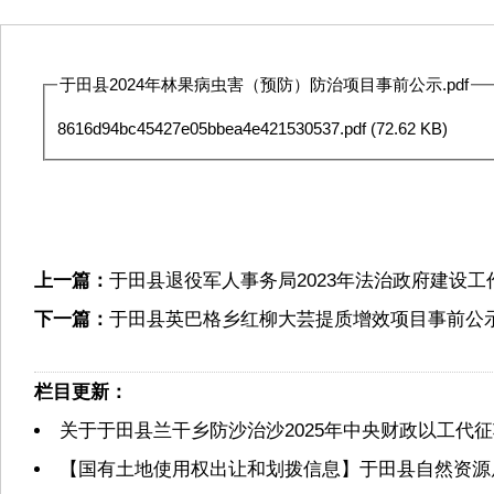
于田县2024年林果病虫害（预防）防治项目事前公示.pdf
8616d94bc45427e05bbea4e421530537.pdf
(72.62 KB)
上一篇：
于田县退役军人事务局2023年法治政府建设工
下一篇：
于田县英巴格乡红柳大芸提质增效项目事前公
栏目更新：
关于于田县兰干乡防沙治沙2025年中央财政以工代
【国有土地使用权出让和划拨信息】于田县自然资源局2