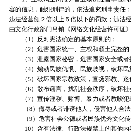
容的信息，触犯刑律的，依法追究刑事责任
违法经营额２倍以上５倍以下的罚款；违法
由文化行政部门吊销《网络文化经营许可证
（
1）反对宪法确定的基本原则的；
（
2）危害国家统一、主权和领土完整的
（
3）泄露国家秘密，危害国家安全或者
（
4）煽动民族仇恨、民族歧视，破坏民
（
5）破坏国家宗教政策，宣扬邪教、迷
（
6）散布谣言，扰乱社会秩序，破坏社
（
7）宣传淫秽、赌博、暴力或者教唆犯
（
8）侮辱或者诽谤他人，侵害他人合
（
9）危害社会公德或者民族优秀文化
10）含有法律、行政法规禁止的其他内