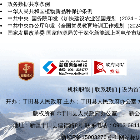
政务数据共享条例
中华人民共和国植物新品种保护条例
中共中央 国务院印发《加快建设农业强国规划（2024－2
中共中央办公厅印发《全国党员教育培训工作规划（2024
国家发展改革委 国家能源局关于深化新能源上网电价市
机构职能
|
联系我们
|
设为首
开办：于田县人民政府 主办：于田县人民政府办公室
版权所有 ©于田县人民政府办公室
新公
地址：新疆于田县建德路8号 联系电话：0903-681182
新ICP备15003276号-1 网站标识