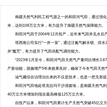
南疆天然气利民工程气源之一的和田河气田，通过强化核心
米，达到109万立方米，有力提升了南疆天然气保障能力。
和田河气田于2004年12月投产，近年来气田井见水后
塔西南公司实行“一井一策”，通过注氮气解水锁、排水采气、
井“魔咒”，有力提升了气田供配气调控能力。
“2023年1月至今，和田河气田天然气产量同比增长3.8
产新动能，措施增产5年来效果良好，确保了今冬气田天然
油气藏综合治理治出来的不仅是技术，也是一把无形提高采收
和田河气田地处塔克拉玛干沙漠腹地，是南疆天然气利民
40万立方米增加到现在最高峰值125万立方米。
自投产以来，和田河气田累计生产天然气突破45亿立方米，