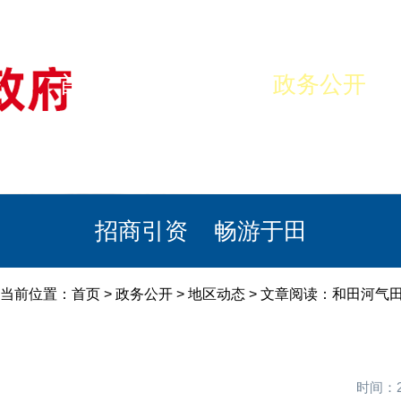
首页
美丽于田
政务公开
政民互动
栏目专题
政务服务
招商引资
畅游于田
当前位置：
首页
>
政务公开
>
地区动态
> 文章阅读：和田河气田
时间：2