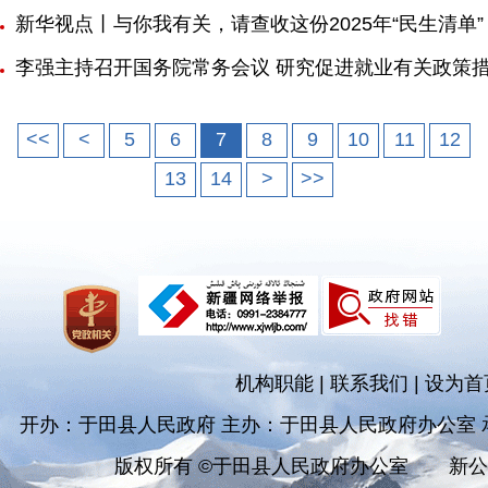
新华视点丨与你我有关，请查收这份2025年“民生清单”
李强主持召开国务院常务会议 研究促进就业有关政策
<<
<
5
6
7
8
9
10
11
12
13
14
>
>>
机构职能
|
联系我们
|
设为首
开办：于田县人民政府 主办：于田县人民政府办公室
版权所有 ©于田县人民政府办公室
新公