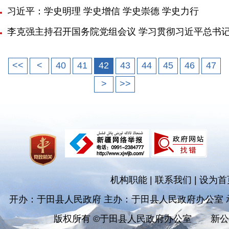
习近平：学史明理 学史增信 学史崇德 学史力行
李克强主持召开国务院党组会议 学习贯彻习近平总书记
<<
<
40
41
42
43
44
45
46
47
>
>>
机构职能
|
联系我们
|
设为首
开办：于田县人民政府 主办：于田县人民政府办公室
版权所有 ©于田县人民政府办公室
新公