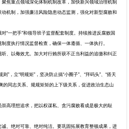
聚焦重点领域深化体制机制改革，加快新兴领域治理机制
联动机制，加强廉洁风险隐患动态监测，强化对新型腐败和
“一把手”和领导班子监督配套制度。持续推进反腐败国
规制度执行情况监督检查，确保一体遵循、一体执行。
听、以儆效尤。加大对行贿所获不正当利益的追缴和纠正
立“明规矩”，坚决防止搞“小圈子”、“拜码头”、“搭天
爽的同志关系、规规矩矩的上下级关系，促进政治生态山
崇高理想追求，把以权谋私、贪污腐败看成是极大的耻
诚、绝对可靠、绝对纯洁。要巩固拓展教育整顿成果，进