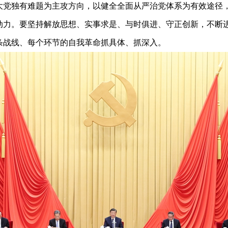
大党独有难题为主攻方向，以健全全面从严治党体系为有效途径
动力。要坚持解放思想、实事求是、与时俱进、守正创新，不断
条战线、每个环节的自我革命抓具体、抓深入。