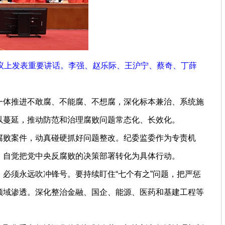
议上发表重要讲话。李强、赵乐际、王沪宁、蔡奇、丁薛
体推进不敢腐、不能腐、不想腐，深化标本兼治、系统施
以蔓延，推动防范和治理腐败问题常态化、长效化。
败案件，动真碰硬抓好问题整改。纪委监委作为专责机
，自觉把党中央反腐败的决策部署转化为具体行动。
须永远吹冲锋号。要持续盯住“七个有之”问题，把严惩
领域渗透。深化整治金融、国企、能源、医药和基建工程等