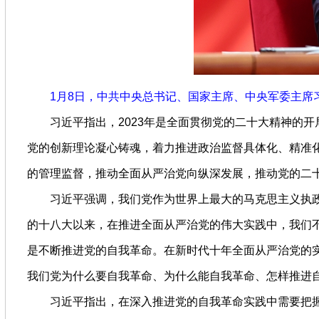
1月8日，中共中央总书记、国家主席、中央军委主席
习近平指出，2023年是全面贯彻党的二十大精神的开
党的创新理论凝心铸魂，着力推进政治监督具体化、精准
的管理监督，推动全面从严治党向纵深发展，推动党的二
习近平强调，我们党作为世界上最大的马克思主义执政
的十八大以来，在推进全面从严治党的伟大实践中，我们不
是不断推进党的自我革命。在新时代十年全面从严治党的
我们党为什么要自我革命、为什么能自我革命、怎样推进
习近平指出，在深入推进党的自我革命实践中需要把握