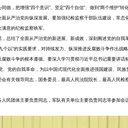
同德，把增强“四个意识”、坚定“四个自信”、做到“两个维护”
面从严治党向纵深发展。要加强纪检监察干部队伍建设，常态化
众满意的纪检监察铁军。
，总结了全面从严治党的新进展、新成效，深刻阐述党的自我革
九个以”的实践要求，对持续发力、纵深推进反腐败斗争作出战
反腐败斗争的根本遵循。要深入学习贯彻习近平总书记重要讲话
严治党、党的自我革命，为以中国式现代化全面推进强国建设、民
会有关领导同志，国务委员，最高人民法院院长，最高人民检察
人民团体主要负责同志，军队有关单位主要负责同志等参加会议