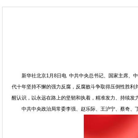
新华社北京1月8日电 中共中央总书记、国家主席、中
代十年坚持不懈的强力反腐，反腐败斗争取得压倒性胜利
醒认识，以永远在路上的坚韧和执着，精准发力、持续发
中共中央政治局常委李强、赵乐际、王沪宁、蔡奇、丁