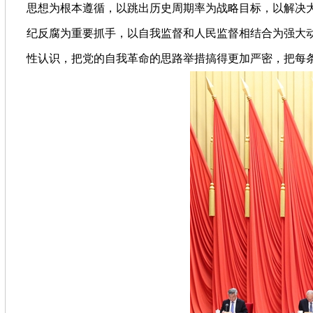
思想为根本遵循，以跳出历史周期率为战略目标，以解决
纪反腐为重要抓手，以自我监督和人民监督相结合为强大
性认识，把党的自我革命的思路举措搞得更加严密，把每