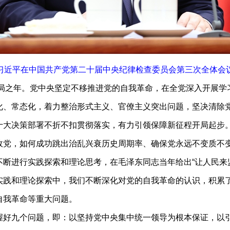
习近平在中国共产党第二十届中央纪律检查委员会第三次全体会议
局之年。党中央坚定不移推进党的自我革命，在全党深入开展学
化、常态化，着力整治形式主义、官僚主义突出问题，坚决清除
十大决策部署不折不扣贯彻落实，有力引领保障新征程开局起步
党，如何成功跳出治乱兴衰历史周期率、确保党永远不变质不变
断进行实践探索和理论思考，在毛泽东同志当年给出“让人民来
实践和理论探索中，我们不断深化对党的自我革命的认识，积累
自我革命等重大问题。
好九个问题，即：以坚持党中央集中统一领导为根本保证，以引