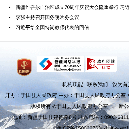
新疆维吾尔自治区成立70周年庆祝大会隆重举行 习
李强主持召开国务院常务会议
习近平给全国特岗教师代表的回信
机构职能
|
联系我们
|
设为首
开办：于田县人民政府 主办：于田县人民政府办公室
版权所有 ©于田县人民政府办公室
新公
地址：新疆于田县建德路8号 联系电话：0903-681182
新ICP备15003276号-1 网站标识