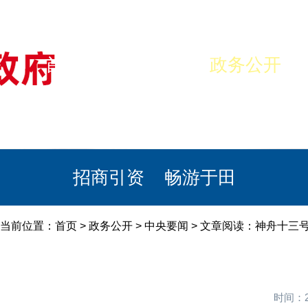
首页
美丽于田
政务公开
政民互动
栏目专题
政务服务
招商引资
畅游于田
当前位置：
首页
>
政务公开
>
中央要闻
> 文章阅读：神舟十三
时间：2