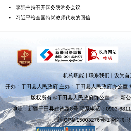
李强主持召开国务院常务会议
习近平给全国特岗教师代表的回信
机构职能
|
联系我们
|
设为首
开办：于田县人民政府 主办：于田县人民政府办公室
版权所有 ©于田县人民政府办公室
新公
地址：新疆于田县建德路8号 联系电话：0903-681182
新ICP备15003276号-1 网站标识