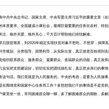
将发表中共中央总书记、国家主席、中央军委主席习近平的重要文章
《在
的本质要求。全面建成小康社会，最艰巨最繁重的任务在农村、特别
关注、格外关爱、格外关心，千方百计帮助他们排忧解难。
早日脱贫致富，到2020年稳定实现扶贫对象不愁吃、不愁穿，保障
科学规划、分类指导、因势利导，从实际出发，真正使老百姓得到实
党组织联系群众、服务群众、凝聚群众、造福群众的功能，真正发挥
扎实实把支部建设好，切切实实把团结搞扎实，真正把乡亲们的事情
务这句话。我们党就是为人民服务的。中央的考虑，是要为人民做事
是在围绕党和国家中心任务而工作？多想想我们干的事情是不是党和
户家里坐一坐，常同困难群众聊一聊，多了解困难群众的期盼，多解