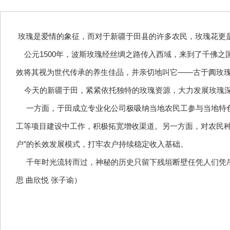
玫瑰是爱情的象征，而对于新疆于田县的许多农民，玫瑰花更
公元1500年，波斯玫瑰经丝绸之路传入西域，来到了千佛之
效将其视为世代传承的养生佳品，并亲切地叫它——古于阗玫
今天的新疆于田，紧紧依托独特的玫瑰资源，大力发展玫瑰深
一方面，于田成立专业化公司极吸纳当地农民工参与当地特色
工等项目建设中工作，积极拓宽增收渠道。另一方面，对农民种植
户”的长效发展模式，打牢农户持续稳定收入基础。
千年时光流转而过，神秘的历史只留下残垣断壁任凭人们凭吊
思 曲欣悦 张子谕）