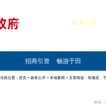
首页
美丽于田
政务公开
政民互动
栏目专题
政务服务
招商引资
畅游于田
当前位置：
首页
>
政务公开
>
本地要闻
> 文章阅读：玫瑰花，
时间：2