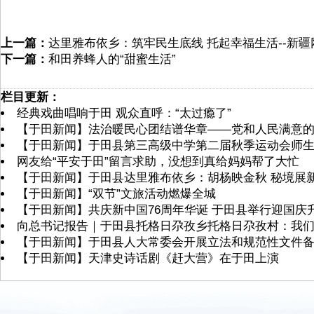
上一篇：
达里雅布依乡：筑牢民生底线 托起幸福生活--新疆
下一篇：
和田养蜂人的“甜蜜生活”
栏目更新：
经典戏曲唱响于田 观众直呼：“太过瘾了”
【于田新闻】法治暖民心团结谱华章——党和人民满意的
【于田新闻】于田县第三高级中学第二届秋季运动会师
网友给“平安于田”留言求助，没想到真给妈妈帮了大忙
【于田新闻】于田县达里雅布依乡：胡杨映金秋 秘境展新
【于田新闻】“双节”文旅活动燃爆全城
【于田新闻】共庆新中国76周年华诞 于田县举行迎国庆
向总书记报告｜于田县托格日尕孜乡托格日尕孜村：我
【于田新闻】于田县人大常委会开展立法和规范性文件
【于田新闻】天津史诗话剧《赶大营》在于田上演