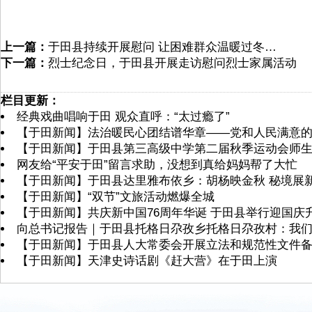
上一篇：
于田县持续开展慰问 让困难群众温暖过冬…
下一篇：
烈士纪念日，于田县开展走访慰问烈士家属活动
栏目更新：
经典戏曲唱响于田 观众直呼：“太过瘾了”
【于田新闻】法治暖民心团结谱华章——党和人民满意的
【于田新闻】于田县第三高级中学第二届秋季运动会师
网友给“平安于田”留言求助，没想到真给妈妈帮了大忙
【于田新闻】于田县达里雅布依乡：胡杨映金秋 秘境展新
【于田新闻】“双节”文旅活动燃爆全城
【于田新闻】共庆新中国76周年华诞 于田县举行迎国庆
向总书记报告｜于田县托格日尕孜乡托格日尕孜村：我
【于田新闻】于田县人大常委会开展立法和规范性文件
【于田新闻】天津史诗话剧《赶大营》在于田上演