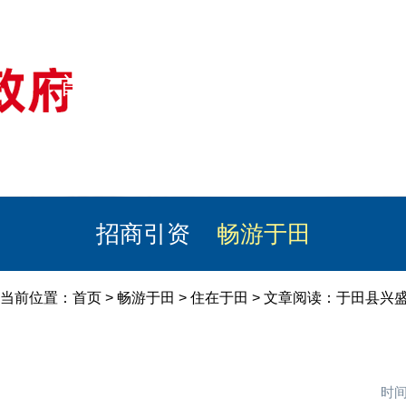
首页
美丽于田
政务公开
政民互动
栏目专题
政务服务
招商引资
畅游于田
当前位置：
首页
>
畅游于田
>
住在于田
> 文章阅读：于田县兴
时间