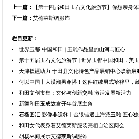
上一篇：
【第十四届和田玉石文化旅游节】你想亲身体
下一篇：
艾德莱斯绸服饰
栏目更新：
世界玉都·中国和田 | 玉雕作品里的山河与匠心
第十五届玉石文化旅游节 | 世界玉都中国和田，美
天津援疆助力 于田县文化特色产品展销中心焕新启
何以中国丨大漠潮男穿搭！这件红绒男式袷袢里，
和田文创市集：文化与创新交融 激活发展新活力
新疆和田玉成故宫开年首展主角
石榴图汇·影像非遗⑨丨金银错遇上海派玉雕 匠心
和田女代表身着艾德莱斯服装亮相自治区两会
胡杨林间展示艾德莱斯绸服饰