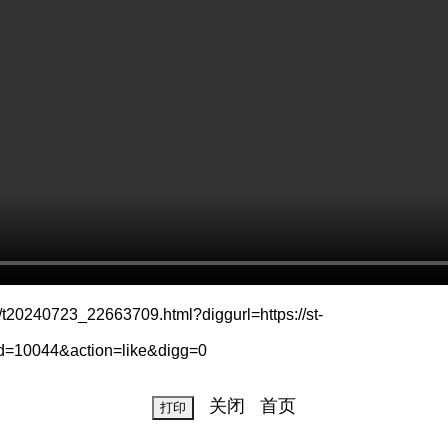
240723_22663709.html?diggurl=https://st-
d=10044&action=like&digg=0
关闭
首页