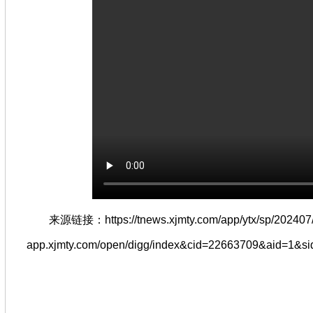
来源链接：https://tnews.xjmty.com/app/ytx/sp/202407/t20
app.xjmty.com/open/digg/index&cid=22663709&aid=1&si