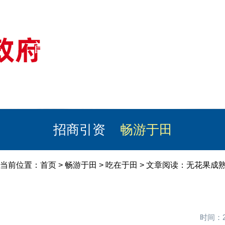
首页
美丽于田
政务公开
政民互动
栏目专题
政务服务
招商引资
畅游于田
当前位置：
首页
>
畅游于田
>
吃在于田
> 文章阅读：无花果成
时间：2