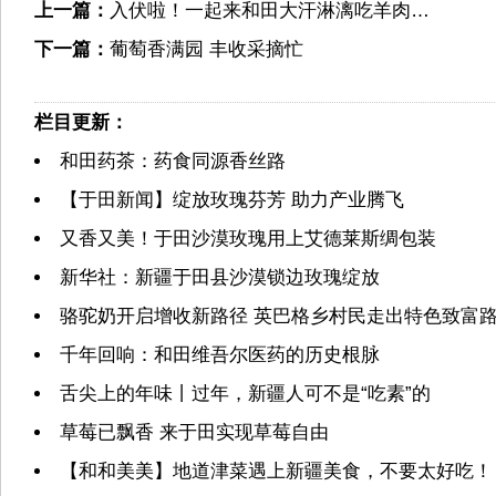
上一篇：
入伏啦！一起来和田大汗淋漓吃羊肉…
下一篇：
葡萄香满园 丰收采摘忙
栏目更新：
和田药茶：药食同源香丝路
【于田新闻】绽放玫瑰芬芳 助力产业腾飞
又香又美！于田沙漠玫瑰用上艾德莱斯绸包装
新华社：新疆于田县沙漠锁边玫瑰绽放
骆驼奶开启增收新路径 英巴格乡村民走出特色致富
千年回响：和田维吾尔医药的历史根脉
舌尖上的年味丨过年，新疆人可不是“吃素”的
草莓已飘香 来于田实现草莓自由
【和和美美】地道津菜遇上新疆美食，不要太好吃！